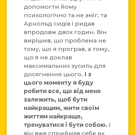
допомогти йому
психологічно та не зміг, та
Арнольд сидів і ридав
впродовж двох годин. Він
вирішив, що проблема не
тому, що я програв, а тому,
що я не доклав
максимальних зусиль для
досягнення цього.
І з
цього моменту я буду
робити все, що від мене
залежить, щоб бути
найкращим, жити своїм
життям найкраще,
тренуватися і бути собою.
І
він вже сприймав себе як