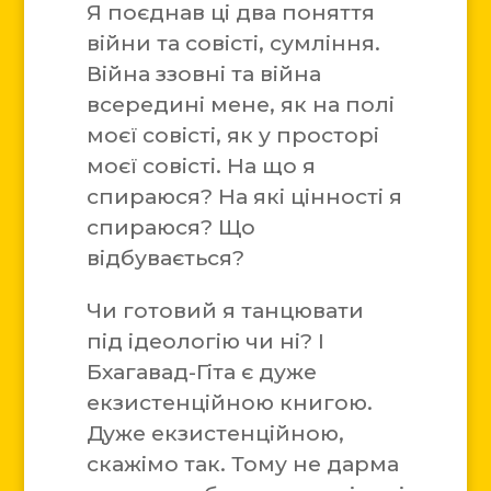
Я поєднав ці два поняття
війни та совісті, сумління.
Війна ззовні та війна
всередині мене, як на полі
моєї совісті, як у просторі
моєї совісті. На що я
спираюся? На які цінності я
спираюся? Що
відбувається?
Чи готовий я танцювати
під ідеологію чи ні? І
Бхагавад-Гіта є дуже
екзистенційною книгою.
Дуже екзистенційною,
скажімо так. Тому не дарма