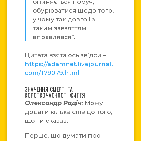
опиняється поруч,
обурюватися щодо того,
у чому так довго і з
таким завзяттям
вправлявся”.
Цитата взята ось звідси –
https://adamnet.livejournal.
com/179079.html
ЗНАЧЕННЯ СМЕРТІ ТА
КОРОТКОЧАСНОСТІ ЖИТТЯ
Олександр Радіч:
Можу
додати кілька слів до того,
що ти сказав.
Перше, що думати про