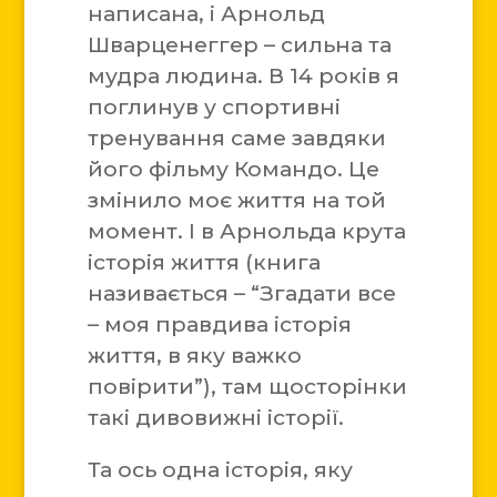
написана, і Арнольд
Шварценеггер – сильна та
мудра людина. В 14 років я
поглинув у спортивні
тренування саме завдяки
його фільму Командо. Це
змінило моє життя на той
момент. І в Арнольда крута
історія життя (книга
називається – “Згадати все
– моя правдива історія
життя, в яку важко
повірити”), там щосторінки
такі дивовижні історії.
Та ось одна історія, яку