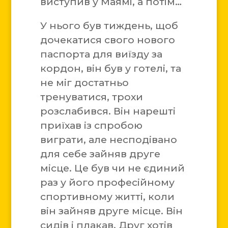
виступив у Маямі, а потім…
У нього був тиждень, щоб
дочекатися свого нового
паспорта для виїзду за
кордон, він був у готелі, та
не міг достатньо
тренуватися, трохи
розслабився. Він нарешті
приїхав із спробою
виграти, але несподівано
для себе зайняв друге
місце. Це був чи не єдиний
раз у його професійному
спортивному житті, коли
він зайняв друге місце. Він
сидів і плакав. Друг хотів