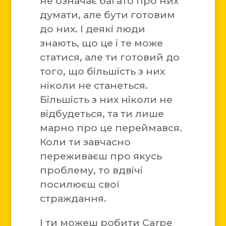
не означає багато про них
думати, але бути готовим
до них. І деякі люди
знають, що це і те може
статися, але ти готовий до
того, що більшість з них
ніколи не станеться.
Більшість з них ніколи не
відбудеться, та ти лише
марно про це переймався.
Коли ти завчасно
переживаєш про якусь
проблему, то вдвічі
посилюєш свої
страждання.
І ти можеш робити Carpe