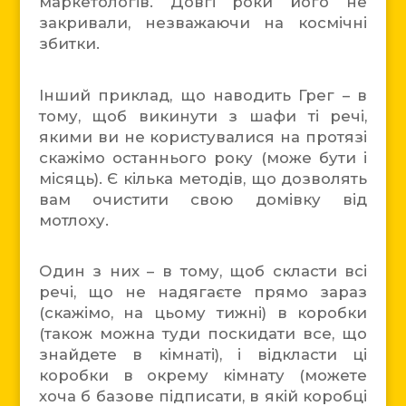
маркетологів. Довгі роки його не
закривали, незважаючи на космічні
збитки.
Інший приклад, що наводить Грег – в
тому, щоб викинути з шафи ті речі,
якими ви не користувалися на протязі
скажімо останнього року (може бути і
місяць). Є кілька методів, що дозволять
вам очистити свою домівку від
мотлоху.
Один з них – в тому, щоб скласти всі
речі, що не надягаєте прямо зараз
(скажімо, на цьому тижні) в коробки
(також можна туди поскидати все, що
знайдете в кімнаті), і відкласти ці
коробки в окрему кімнату (можете
хоча б базове підписати, в якій коробці