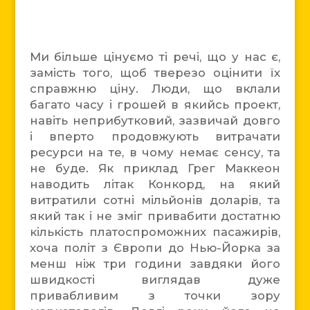
Ми більше цінуємо ті речі, що у нас є,
замість того, щоб тверезо оцінити їх
справжню ціну. Люди, що вклали
багато часу і грошей в якийсь проект,
навіть неприбутковий, зазвичай довго
і вперто продовжують витрачати
ресурси на те, в чому немає сенсу, та
не буде. Як приклад Грег Маккеон
наводить літак Конкорд, на який
витратили сотні мільйонів доларів, та
який так і не зміг привабити достатню
кількість платоспроможних пасажирів,
хоча політ з Європи до Нью-Йорка за
менш ніж три години завдяки його
швидкості виглядав дуже
привабливим з точки зору