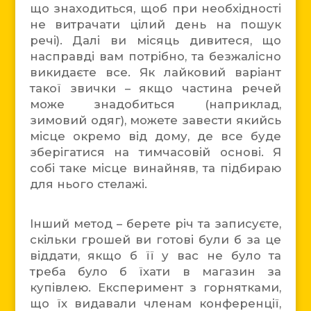
що знаходиться, щоб при необхідності
не витрачати цілий день на пошук
речі). Далі ви місяць дивитеся, що
насправді вам потрібно, та безжалісно
викидаєте все. Як лайковий варіант
такої звички – якщо частина речей
може знадобиться (наприклад,
зимовий одяг), можете завести якийсь
місце окремо від дому, де все буде
зберігатися на тимчасовій основі. Я
собі таке місце винайняв, та підбираю
для нього стелажі.
Інший метод – берете річ та записуєте,
скільки грошей ви готові були б за це
віддати, якщо б її у вас не було та
треба було б їхати в магазин за
купівлею. Експеримент з горнятками,
що їх видавали членам конференції,