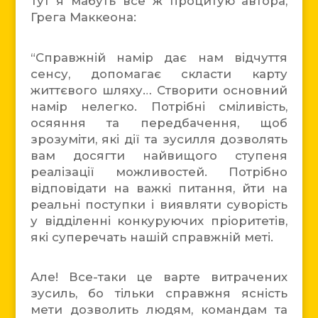
Тут я мабуть все ж процитую автора,
Грега Маккеона:
“Справжній намір дає нам відчуття
сенсу, допомагає скласти карту
життєвого шляху… Створити основний
намір нелегко. Потрібні сміливість,
осяяння та передбачення, щоб
зрозуміти, які дії та зусилля дозволять
вам досягти найвищого ступеня
реалізації можливостей. Потрібно
відповідати на важкі питання, йти на
реальні поступки і виявляти суворість
у відділенні конкуруючих пріоритетів,
які суперечать нашій справжній меті.
Але! Все-таки це варте витрачених
зусиль, бо тільки справжня ясність
мети дозволить людям, командам та