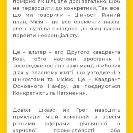
помірно, як цілі, але досі загально, щоб
не переходити до конкретики. Так, все,
що ми говорили – Цінності, Річний
план, Місія – це все елементи пазла,
але є суттєва складова, до якої важко
перейти неесенціалісту.
Це – альтер – его Другого квадранта
Кові, тобто частини зростання і
зосередженості на важливих, глибоких
діях у власному житті, що узгоджені з
цінностями та місією. Це – Квадрант
Основного Наміру, де поєднуються
Конкретність та Натхнення.
Доволі цікаво, як Грег наводить
приклади місій компаній з зовсім
різними сферами діяльності в
харчової промисловості або