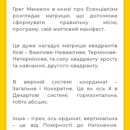
Грег Маккеон в книзі про Есенціалізм
розглядає матрицю, що допоможе
сформувати правильну місію,
програму, свій життєвий маніфест.
Це дуже нагадує матрицю квадрантів
Кові – Важливе-Неважливе, Термінове-
Нетермінове, та силу квадранту зросту
та навчання, другого квадранту.
В верхній системі координат –
Загальне і Конкретне. Це як ось Х в
Декартові системі, горизонтальна,
тобто абсцис.
Інша – ігрек, ось ординат, вертикальна
– це від Помірності до Натхнення.