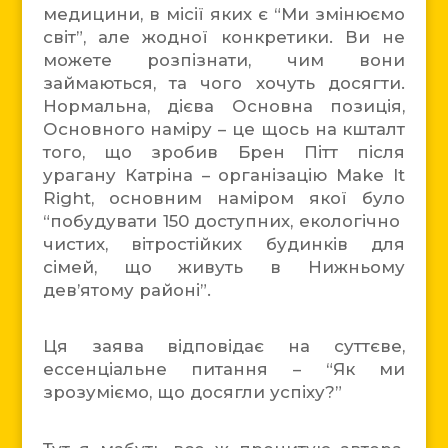
медицини, в місії яких є “Ми змінюємо
світ”, але жодної конкретики. Ви не
можете розпізнати, чим вони
займаються, та чого хочуть досягти.
Нормальна, дієва Основна позиція,
Основного наміру – це щось на кшталт
того, що зробив Брен Пітт після
урагану Катріна – організацію Make It
Right, основним наміром якої було
“побудувати 150 доступних, екологічно
чистих, вітростійких будинків для
сімей, що живуть в Нижньому
дев’ятому районі”.
Ця заява відповідає на суттєве,
ессенціальне питання – “Як ми
зрозуміємо, що досягли успіху?”